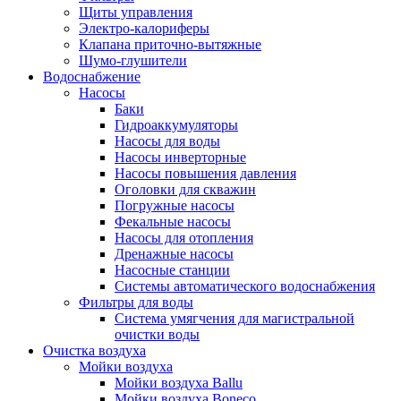
Щиты управления
Электро-калориферы
Клапана приточно-вытяжные
Шумо-глушители
Водоснабжение
Насосы
Баки
Гидроаккумуляторы
Насосы для воды
Насосы инверторные
Насосы повышения давления
Оголовки для скважин
Погружные насосы
Фекальные насосы
Насосы для отопления
Дренажные насосы
Насосные станции
Системы автоматического водоснабжения
Фильтры для воды
Система умягчения для магистральной
очистки воды
Очистка воздуха
Мойки воздуха
Мойки воздуха Ballu
Мойки воздуха Boneco