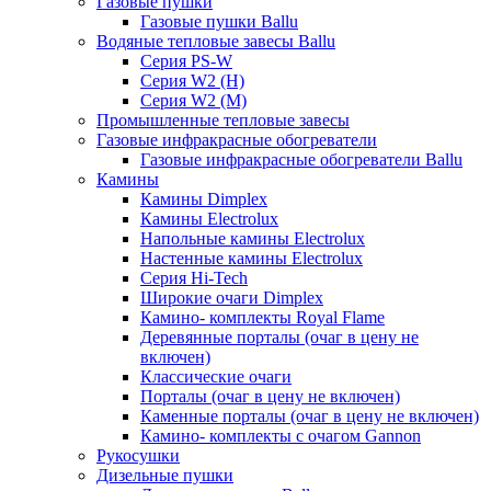
Газовые пушки
Газовые пушки Ballu
Водяные тепловые завесы Ballu
Серия PS-W
Серия W2 (H)
Серия W2 (M)
Промышленные тепловые завесы
Газовые инфракрасные обогреватели
Газовые инфракрасные обогреватели Ballu
Камины
Камины Dimplex
Камины Electrolux
Напольные камины Electrolux
Настенные камины Electrolux
Серия Hi-Tech
Широкие очаги Dimplex
Камино- комплекты Royal Flame
Деревянные порталы (очаг в цену не
включен)
Классические очаги
Порталы (очаг в цену не включен)
Каменные порталы (очаг в цену не включен)
Камино- комплекты с очагом Gannon
Рукосушки
Дизельные пушки