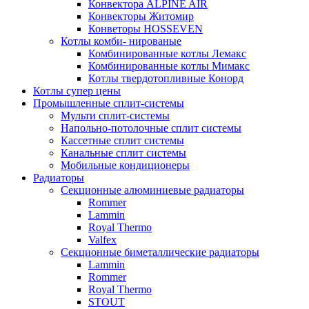
Конвектора ALPINE AIR
Конвекторы Житомир
Конветоры HOSSEVEN
Котлы комби- нированые
Комбинированные котлы Лемакс
Комбинированные котлы Мимакс
Котлы твердотопливные Конорд
Котлы супер цены
Промышленные сплит-системы
Мульти сплит-системы
Напольно-потолочные сплит системы
Кассетные сплит системы
Канальные сплит системы
Мобильные кондиционеры
Радиаторы
Секционные алюминиевые радиаторы
Rommer
Lammin
Royal Thermo
Valfex
Секционные биметаллические радиаторы
Lammin
Rommer
Royal Thermo
STOUT