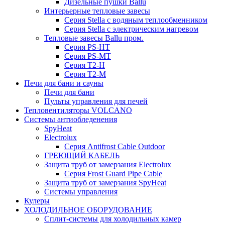
Дизельные пушки Ballu
Интерьерные тепловые завесы
Серия Stella с водяным теплообменником
Серия Stella с электрическим нагревом
Тепловые завесы Ballu пром.
Серия PS-HT
Серия PS-MT
Серия T2-H
Серия T2-M
Печи для бани и сауны
Печи для бани
Пульты управления для печей
Тепловентиляторы VOLCANO
Системы антиобледенения
SpyHeat
Electrolux
Серия Antifrost Cable Outdoor
ГРЕЮЩИЙ КАБЕЛЬ
Защита труб от замерзания Electrolux
Серия Frost Guard Pipe Cable
Защита труб от замерзания SpyHeat
Системы управления
Кулеры
ХОЛОДИЛЬНОЕ ОБОРУДОВАНИЕ
Сплит-системы для холодильных камер