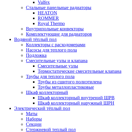
Valfex
Стальные панельные радиаторы
HEATON
ROMMER
Royal Thermo
Внутрипольные конвекторы
Комплектующие для радиаторов
Водяной тёплый пол
Коллекторы с расходомерами
Насосы для теплого пола
Подложка
Смесительные узлы и клапана
Смесительные узлы
Термостатические смесительные клапана
Трубы для теплого пола
Трубы из сшитого полиэтилена
Трубы металлопластиковые
Шкаф коллекторный
Шкаф коллекторный внутрений ШРВ
Шкаф коллекторный наружный ШРН
Электрический тёплый пол
Маты
Наборы
Секции
Стержневой теплый пол