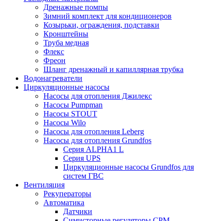
Дренажные помпы
Зимний комплект для кондиционеров
Козырьки, ограждения, подставки
Кронштейны
Труба медная
Флекс
Фреон
Шланг дренажный и капиллярная трубка
Водонагреватели
Циркуляционные насосы
Насосы для отопления Джилекс
Насосы Pumpman
Насосы STOUT
Насосы Wilo
Насосы для отопления Leberg
Насосы для отопления Grundfos
Серия ALPHA1 L
Серия UPS
Циркуляционные насосы Grundfos для
систем ГВС
Вентиляция
Рекуператоры
Автоматика
Датчики
Симисторные регуляторы СРМ