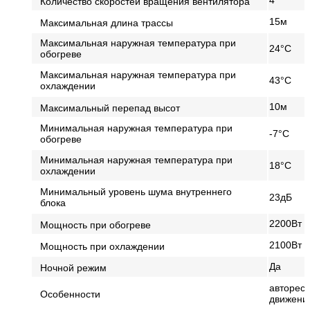
4
Количество скоростей вращения вентилятора
15м
Максимальная длина трассы
Максимальная наружная температура при
24°С
обогреве
Максимальная наружная температура при
43°С
охлаждении
10м
Максимальный перепад высот
Минимальная наружная температура при
-7°С
обогреве
Минимальная наружная температура при
18°С
охлаждении
Минимальный уровень шума внутреннего
23дБ
блока
2200Вт
Мощность при обогреве
2100Вт
Мощность при охлаждении
Да
Ночной режим
авторест
Особенности
движения