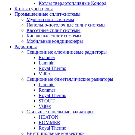
Котлы твердотопливные Конорд
Котлы супер цены
Промышленные сплит-системы
Мульти сплит-системы
Напольно-потолочные сплит системы
Кассетные сплит системы
Канальные сплит системы
Мобильные кондиционеры
Радиаторы
Секционные алюминиевые радиаторы
Rommer
Lammin
Royal Thermo
Valfex
Секционные биметаллические радиаторы
Lammin
Rommer
Royal Thermo
STOUT
Valfex
Стальные панельные радиаторы
HEATON
ROMMER
Royal Thermo
Внутрипольные конвекторы