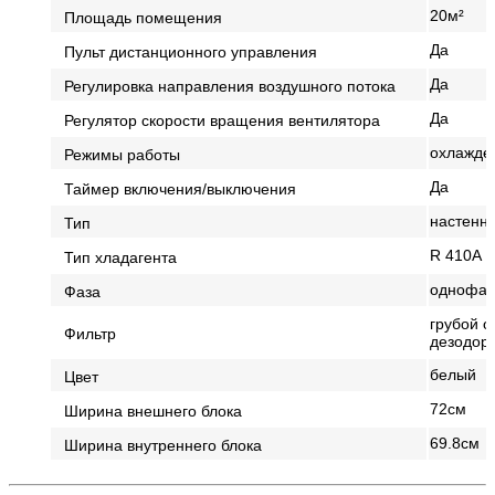
20м²
Площадь помещения
Да
Пульт дистанционного управления
Да
Регулировка направления воздушного потока
Да
Регулятор скорости вращения вентилятора
охлажде
Режимы работы
Да
Таймер включения/выключения
настенн
Тип
R 410A
Тип хладагента
однофаз
Фаза
грубой о
Фильтр
дезодор
белый
Цвет
72см
Ширина внешнего блока
69.8см
Ширина внутреннего блока