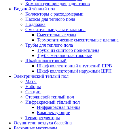
Комплектующие для радиаторов
Водяной тёплый пол
Коллекторы с расходомерами
Насосы для теплого пола
Подложка
Смесительные узлы и клапана
Смесительные узлы
Термостатические смесительные клапана
Трубы для теплого пола
Трубы из сшитого полиэтилена
Трубы металлопластиковые
Шкаф коллекторный
Шкаф коллекторный внутрений ШРВ
Шкаф коллекторный наружный ШРН
Электрический тёплый пол
Маты
Наборы
Секции
Стержневой теплый пол
Инфракрасный тёплый пол
Инфракрасная пленка
Комплектующие
Терморегуляторы
Осушители воздуха бассейна
Расходные материалы