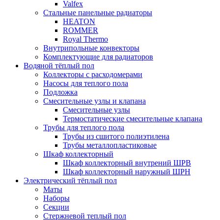
Valfex
Стальные панельные радиаторы
HEATON
ROMMER
Royal Thermo
Внутрипольные конвекторы
Комплектующие для радиаторов
Водяной тёплый пол
Коллекторы с расходомерами
Насосы для теплого пола
Подложка
Смесительные узлы и клапана
Смесительные узлы
Термостатические смесительные клапана
Трубы для теплого пола
Трубы из сшитого полиэтилена
Трубы металлопластиковые
Шкаф коллекторный
Шкаф коллекторный внутрений ШРВ
Шкаф коллекторный наружный ШРН
Электрический тёплый пол
Маты
Наборы
Секции
Стержневой теплый пол