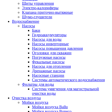
Щиты управления
Электро-калориферы
Клапана приточно-вытяжные
Шумо-глушители
Водоснабжение
Насосы
Баки
Гидроаккумуляторы
Насосы для воды
Насосы инверторные
Насосы повышения давления
Оголовки для скважин
Погружные насосы
Фекальные насосы
Насосы для отопления
Дренажные насосы
Насосные станции
Системы автоматического водоснабжения
Фильтры для воды
Система умягчения для магистральной
очистки воды
Очистка воздуха
Мойки воздуха
Мойки воздуха Ballu
Мойки воздуха Boneco