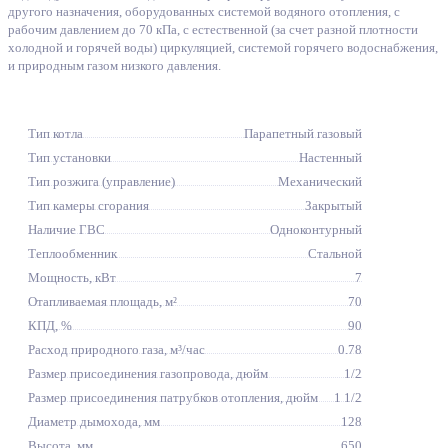
другого назначения, оборудованных системой водяного отопления, с
рабочим давлением до 70 кПа, с естественной (за счет разной плотности
холодной и горячей воды) циркуляцией, системой горячего водоснабжения,
и природным газом низкого давления.
Тип котла
Парапетный газовый
Тип установки
Настенный
Тип розжига (управление)
Механический
Тип камеры сгорания
Закрытый
Наличие ГВС
Одноконтурный
Теплообменник
Стальной
Мощность, кВт
7
Отапливаемая площадь, м²
70
КПД, %
90
Расход природного газа, м³/час
0.78
Размер присоединения газопровода, дюйм
1/2
Размер присоединения патрубков отопления, дюйм
1 1/2
Диаметр дымохода, мм
128
Высота, мм
650