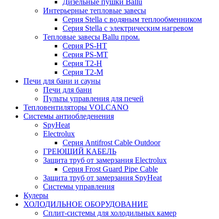
Дизельные пушки Ballu
Интерьерные тепловые завесы
Серия Stella с водяным теплообменником
Серия Stella с электрическим нагревом
Тепловые завесы Ballu пром.
Серия PS-HT
Серия PS-MT
Серия T2-H
Серия T2-M
Печи для бани и сауны
Печи для бани
Пульты управления для печей
Тепловентиляторы VOLCANO
Системы антиобледенения
SpyHeat
Electrolux
Серия Antifrost Cable Outdoor
ГРЕЮЩИЙ КАБЕЛЬ
Защита труб от замерзания Electrolux
Серия Frost Guard Pipe Cable
Защита труб от замерзания SpyHeat
Системы управления
Кулеры
ХОЛОДИЛЬНОЕ ОБОРУДОВАНИЕ
Сплит-системы для холодильных камер