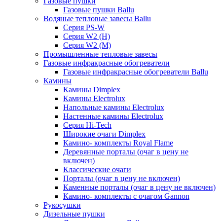
Газовые пушки
Газовые пушки Ballu
Водяные тепловые завесы Ballu
Серия PS-W
Серия W2 (H)
Серия W2 (M)
Промышленные тепловые завесы
Газовые инфракрасные обогреватели
Газовые инфракрасные обогреватели Ballu
Камины
Камины Dimplex
Камины Electrolux
Напольные камины Electrolux
Настенные камины Electrolux
Серия Hi-Tech
Широкие очаги Dimplex
Камино- комплекты Royal Flame
Деревянные порталы (очаг в цену не
включен)
Классические очаги
Порталы (очаг в цену не включен)
Каменные порталы (очаг в цену не включен)
Камино- комплекты с очагом Gannon
Рукосушки
Дизельные пушки