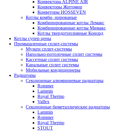
Конвектора ALPINE AIR
Конвекторы Житомир
Конветоры HOSSEVEN
Котлы комби- нированые
Комбинированные котлы Лемакс
Комбинированные котлы Мимакс
Котлы твердотопливные Конорд
Котлы супер цены
Промышленные сплит-системы
Мульти сплит-системы
Напольно-потолочные сплит системы
Кассетные сплит системы
Канальные сплит системы
Мобильные кондиционеры
Радиаторы
Секционные алюминиевые радиаторы
Rommer
Lammin
Royal Thermo
Valfex
Секционные биметаллические радиаторы
Lammin
Rommer
Royal Thermo
STOUT