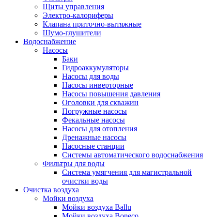
Щиты управления
Электро-калориферы
Клапана приточно-вытяжные
Шумо-глушители
Водоснабжение
Насосы
Баки
Гидроаккумуляторы
Насосы для воды
Насосы инверторные
Насосы повышения давления
Оголовки для скважин
Погружные насосы
Фекальные насосы
Насосы для отопления
Дренажные насосы
Насосные станции
Системы автоматического водоснабжения
Фильтры для воды
Система умягчения для магистральной
очистки воды
Очистка воздуха
Мойки воздуха
Мойки воздуха Ballu
Мойки воздуха Boneco