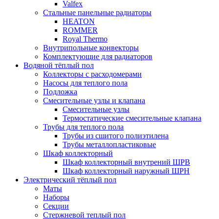
Valfex
Стальные панельные радиаторы
HEATON
ROMMER
Royal Thermo
Внутрипольные конвекторы
Комплектующие для радиаторов
Водяной тёплый пол
Коллекторы с расходомерами
Насосы для теплого пола
Подложка
Смесительные узлы и клапана
Смесительные узлы
Термостатические смесительные клапана
Трубы для теплого пола
Трубы из сшитого полиэтилена
Трубы металлопластиковые
Шкаф коллекторный
Шкаф коллекторный внутрений ШРВ
Шкаф коллекторный наружный ШРН
Электрический тёплый пол
Маты
Наборы
Секции
Стержневой теплый пол