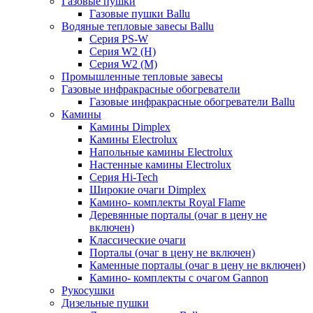
Газовые пушки
Газовые пушки Ballu
Водяные тепловые завесы Ballu
Серия PS-W
Серия W2 (H)
Серия W2 (M)
Промышленные тепловые завесы
Газовые инфракрасные обогреватели
Газовые инфракрасные обогреватели Ballu
Камины
Камины Dimplex
Камины Electrolux
Напольные камины Electrolux
Настенные камины Electrolux
Серия Hi-Tech
Широкие очаги Dimplex
Камино- комплекты Royal Flame
Деревянные порталы (очаг в цену не
включен)
Классические очаги
Порталы (очаг в цену не включен)
Каменные порталы (очаг в цену не включен)
Камино- комплекты с очагом Gannon
Рукосушки
Дизельные пушки