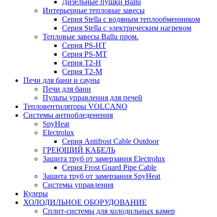
Дизельные пушки Ballu
Интерьерные тепловые завесы
Серия Stella с водяным теплообменником
Серия Stella с электрическим нагревом
Тепловые завесы Ballu пром.
Серия PS-HT
Серия PS-MT
Серия T2-H
Серия T2-M
Печи для бани и сауны
Печи для бани
Пульты управления для печей
Тепловентиляторы VOLCANO
Системы антиобледенения
SpyHeat
Electrolux
Серия Antifrost Cable Outdoor
ГРЕЮЩИЙ КАБЕЛЬ
Защита труб от замерзания Electrolux
Серия Frost Guard Pipe Cable
Защита труб от замерзания SpyHeat
Системы управления
Кулеры
ХОЛОДИЛЬНОЕ ОБОРУДОВАНИЕ
Сплит-системы для холодильных камер