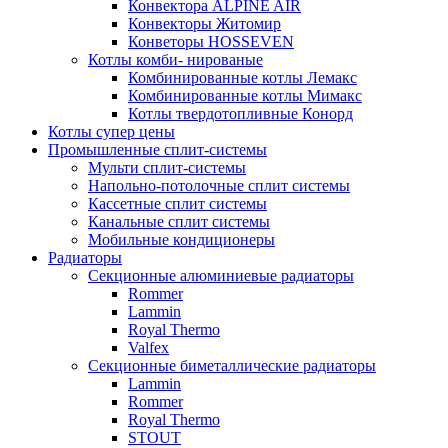
Конвектора ALPINE AIR
Конвекторы Житомир
Конветоры HOSSEVEN
Котлы комби- нированые
Комбинированные котлы Лемакс
Комбинированные котлы Мимакс
Котлы твердотопливные Конорд
Котлы супер цены
Промышленные сплит-системы
Мульти сплит-системы
Напольно-потолочные сплит системы
Кассетные сплит системы
Канальные сплит системы
Мобильные кондиционеры
Радиаторы
Секционные алюминиевые радиаторы
Rommer
Lammin
Royal Thermo
Valfex
Секционные биметаллические радиаторы
Lammin
Rommer
Royal Thermo
STOUT