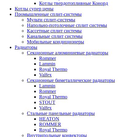
Котлы твердотопливные Конорд
Котлы супер цены
Промышленные сплит-системы
Мульти сплит-системы
Напольно-потолочные сплит системы
Кассетные сплит системы
Канальные сплит системы
Мобильные кондиционеры
Радиаторы
Секционные алюминиевые радиаторы
Rommer
Lammin
Royal Thermo
Valfex
Секционные биметаллические радиаторы
Lammin
Rommer
Royal Thermo
STOUT
Valfex
Стальные панельные радиаторы
HEATON
ROMMER
Royal Thermo
Внутрипольные конвекторы