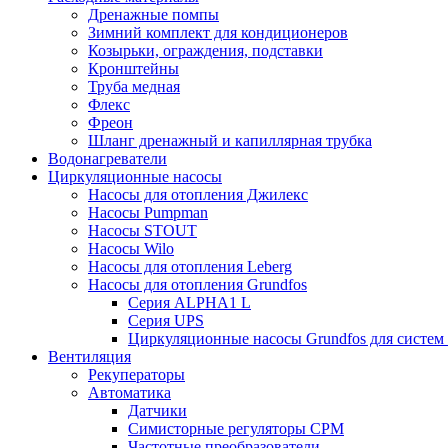
Дренажные помпы
Зимний комплект для кондиционеров
Козырьки, ограждения, подставки
Кронштейны
Труба медная
Флекс
Фреон
Шланг дренажный и капиллярная трубка
Водонагреватели
Циркуляционные насосы
Насосы для отопления Джилекс
Насосы Pumpman
Насосы STOUT
Насосы Wilo
Насосы для отопления Leberg
Насосы для отопления Grundfos
Серия ALPHA1 L
Серия UPS
Циркуляционные насосы Grundfos для систем
Вентиляция
Рекуператоры
Автоматика
Датчики
Симисторные регуляторы СРМ
Частотные преобразователи