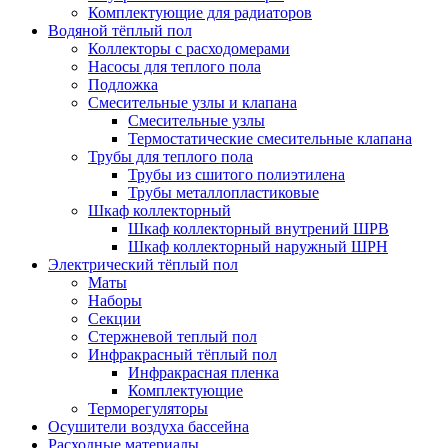
Комплектующие для радиаторов
Водяной тёплый пол
Коллекторы с расходомерами
Насосы для теплого пола
Подложка
Смесительные узлы и клапана
Смесительные узлы
Термостатические смесительные клапана
Трубы для теплого пола
Трубы из сшитого полиэтилена
Трубы металлопластиковые
Шкаф коллекторный
Шкаф коллекторный внутрений ШРВ
Шкаф коллекторный наружный ШРН
Электрический тёплый пол
Маты
Наборы
Секции
Стержневой теплый пол
Инфракрасный тёплый пол
Инфракрасная пленка
Комплектующие
Терморегуляторы
Осушители воздуха бассейна
Расходные материалы