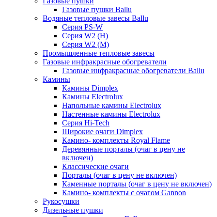
Газовые пушки
Газовые пушки Ballu
Водяные тепловые завесы Ballu
Серия PS-W
Серия W2 (H)
Серия W2 (M)
Промышленные тепловые завесы
Газовые инфракрасные обогреватели
Газовые инфракрасные обогреватели Ballu
Камины
Камины Dimplex
Камины Electrolux
Напольные камины Electrolux
Настенные камины Electrolux
Серия Hi-Tech
Широкие очаги Dimplex
Камино- комплекты Royal Flame
Деревянные порталы (очаг в цену не
включен)
Классические очаги
Порталы (очаг в цену не включен)
Каменные порталы (очаг в цену не включен)
Камино- комплекты с очагом Gannon
Рукосушки
Дизельные пушки