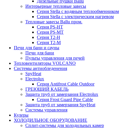
Дизельные пушки Ballu
Интерьерные тепловые завесы
Серия Stella с водяным теплообменником
Серия Stella с электрическим нагревом
Тепловые завесы Ballu пром.
Серия PS-HT
Серия PS-MT
Серия T2-H
Серия T2-M
Печи для бани и сауны
Печи для бани
Пульты управления для печей
Тепловентиляторы VOLCANO
Системы антиобледенения
SpyHeat
Electrolux
Серия Antifrost Cable Outdoor
ГРЕЮЩИЙ КАБЕЛЬ
Защита труб от замерзания Electrolux
Серия Frost Guard Pipe Cable
Защита труб от замерзания SpyHeat
Системы управления
Кулеры
ХОЛОДИЛЬНОЕ ОБОРУДОВАНИЕ
Сплит-системы для холодильных камер