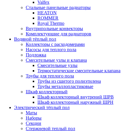
Valfex
Стальные панельные радиаторы
HEATON
ROMMER
Royal Thermo
Внутрипольные конвекторы
Комплектующие для радиаторов
Водяной тёплый пол
Коллекторы с расходомерами
Насосы для теплого пола
Подложка
Смесительные узлы и клапана
Смесительные узлы
Термостатические смесительные клапана
Трубы для теплого пола
Трубы из сшитого полиэтилена
Трубы металлопластиковые
Шкаф коллекторный
Шкаф коллекторный внутрений ШРВ
Шкаф коллекторный наружный ШРН
Электрический тёплый пол
Маты
Наборы
Секции
Стержневой теплый пол