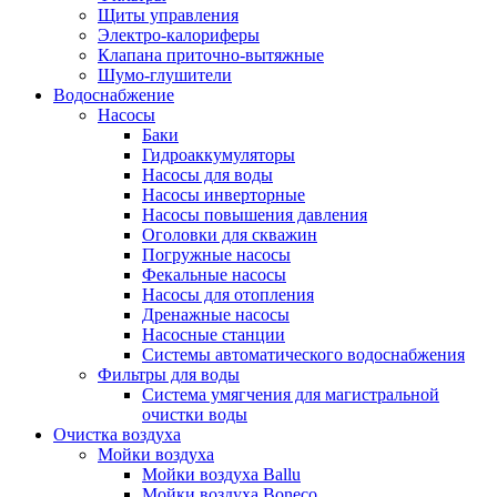
Щиты управления
Электро-калориферы
Клапана приточно-вытяжные
Шумо-глушители
Водоснабжение
Насосы
Баки
Гидроаккумуляторы
Насосы для воды
Насосы инверторные
Насосы повышения давления
Оголовки для скважин
Погружные насосы
Фекальные насосы
Насосы для отопления
Дренажные насосы
Насосные станции
Системы автоматического водоснабжения
Фильтры для воды
Система умягчения для магистральной
очистки воды
Очистка воздуха
Мойки воздуха
Мойки воздуха Ballu
Мойки воздуха Boneco