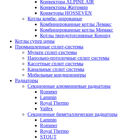
Конвектора ALPINE AIR
Конвекторы Житомир
Конветоры HOSSEVEN
Котлы комби- нированые
Комбинированные котлы Лемакс
Комбинированные котлы Мимакс
Котлы твердотопливные Конорд
Котлы супер цены
Промышленные сплит-системы
Мульти сплит-системы
Напольно-потолочные сплит системы
Кассетные сплит системы
Канальные сплит системы
Мобильные кондиционеры
Радиаторы
Секционные алюминиевые радиаторы
Rommer
Lammin
Royal Thermo
Valfex
Секционные биметаллические радиаторы
Lammin
Rommer
Royal Thermo
STOUT