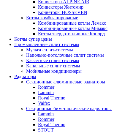
Конвектора ALPINE AIR
Конвекторы Житомир
Конветоры HOSSEVEN
Котлы комби- нированые
Комбинированные котлы Лемакс
Комбинированные котлы Мимакс
Котлы твердотопливные Конорд
Котлы супер цены
Промышленные сплит-системы
Мульти сплит-системы
Напольно-потолочные сплит системы
Кассетные сплит системы
Канальные сплит системы
Мобильные кондиционеры
Радиаторы
Секционные алюминиевые радиаторы
Rommer
Lammin
Royal Thermo
Valfex
Секционные биметаллические радиаторы
Lammin
Rommer
Royal Thermo
STOUT