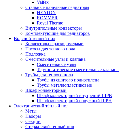
Valfex
Стальные панельные радиаторы
HEATON
ROMMER
Royal Thermo
Внутрипольные конвекторы
Комплектующие для радиаторов
Водяной тёплый пол
Коллекторы с расходомерами
Насосы для теплого пола
Подложка
Смесительные узлы и клапана
Смесительные узлы
Термостатические смесительные клапана
Трубы для теплого пола
Трубы из сшитого полиэтилена
Трубы металлопластиковые
Шкаф коллекторный
Шкаф коллекторный внутрений ШРВ
Шкаф коллекторный наружный ШРН
Электрический тёплый пол
Маты
Наборы
Секции
Стержневой теплый пол