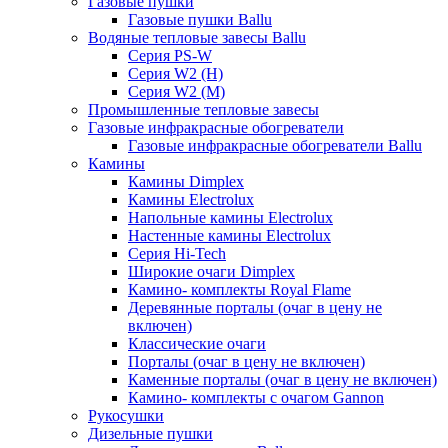
Газовые пушки
Газовые пушки Ballu
Водяные тепловые завесы Ballu
Серия PS-W
Серия W2 (H)
Серия W2 (M)
Промышленные тепловые завесы
Газовые инфракрасные обогреватели
Газовые инфракрасные обогреватели Ballu
Камины
Камины Dimplex
Камины Electrolux
Напольные камины Electrolux
Настенные камины Electrolux
Серия Hi-Tech
Широкие очаги Dimplex
Камино- комплекты Royal Flame
Деревянные порталы (очаг в цену не
включен)
Классические очаги
Порталы (очаг в цену не включен)
Каменные порталы (очаг в цену не включен)
Камино- комплекты с очагом Gannon
Рукосушки
Дизельные пушки