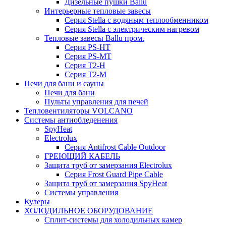
Дизельные пушки Ballu
Интерьерные тепловые завесы
Серия Stella с водяным теплообменником
Серия Stella с электрическим нагревом
Тепловые завесы Ballu пром.
Серия PS-HT
Серия PS-MT
Серия T2-H
Серия T2-M
Печи для бани и сауны
Печи для бани
Пульты управления для печей
Тепловентиляторы VOLCANO
Системы антиобледенения
SpyHeat
Electrolux
Серия Antifrost Cable Outdoor
ГРЕЮЩИЙ КАБЕЛЬ
Защита труб от замерзания Electrolux
Серия Frost Guard Pipe Cable
Защита труб от замерзания SpyHeat
Системы управления
Кулеры
ХОЛОДИЛЬНОЕ ОБОРУДОВАНИЕ
Сплит-системы для холодильных камер