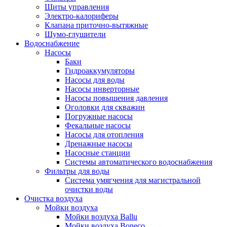
Щиты управления
Электро-калориферы
Клапана приточно-вытяжные
Шумо-глушители
Водоснабжение
Насосы
Баки
Гидроаккумуляторы
Насосы для воды
Насосы инверторные
Насосы повышения давления
Оголовки для скважин
Погружные насосы
Фекальные насосы
Насосы для отопления
Дренажные насосы
Насосные станции
Системы автоматического водоснабжения
Фильтры для воды
Система умягчения для магистральной
очистки воды
Очистка воздуха
Мойки воздуха
Мойки воздуха Ballu
Мойки воздуха Boneco