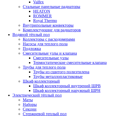
Valfex
Стальные панельные радиаторы
HEATON
ROMMER
Royal Thermo
Внутрипольные конвекторы
Комплектующие для радиаторов
Водяной тёплый пол
Коллекторы с расходомерами
Насосы для теплого пола
Подложка
Смесительные узлы и клапана
Смесительные узлы
Термостатические смесительные клапана
Трубы для теплого пола
Трубы из сшитого полиэтилена
Трубы металлопластиковые
Шкаф коллекторный
Шкаф коллекторный внутрений ШРВ
Шкаф коллекторный наружный ШРН
Электрический тёплый пол
Маты
Наборы
Секции
Стержневой теплый пол