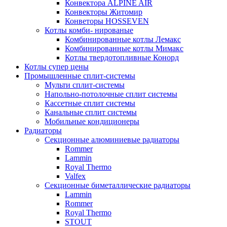
Конвектора ALPINE AIR
Конвекторы Житомир
Конветоры HOSSEVEN
Котлы комби- нированые
Комбинированные котлы Лемакс
Комбинированные котлы Мимакс
Котлы твердотопливные Конорд
Котлы супер цены
Промышленные сплит-системы
Мульти сплит-системы
Напольно-потолочные сплит системы
Кассетные сплит системы
Канальные сплит системы
Мобильные кондиционеры
Радиаторы
Секционные алюминиевые радиаторы
Rommer
Lammin
Royal Thermo
Valfex
Секционные биметаллические радиаторы
Lammin
Rommer
Royal Thermo
STOUT